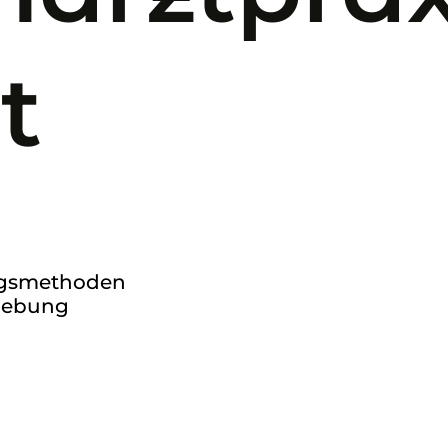
t
ngsmethoden
mgebung