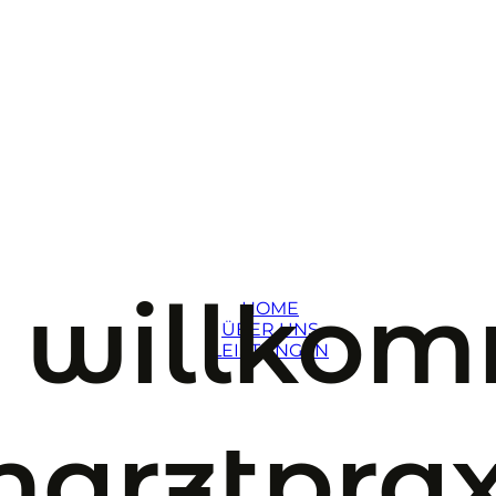
h willko
HOME
ÜBER UNS
LEISTUNGEN
narztprax