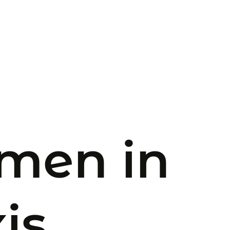
mmen in
is